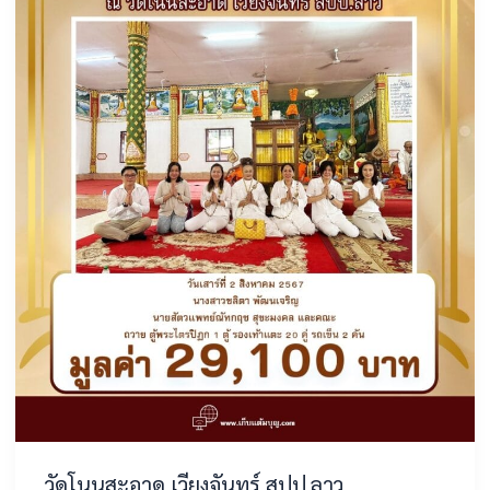
วัดโนนสะอาด เวียงจันทร์ สปป.ลาว