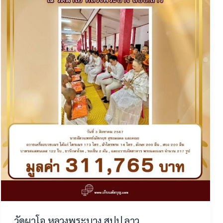
วัดผาโอ หลวงพระบาง สปป.ลาว